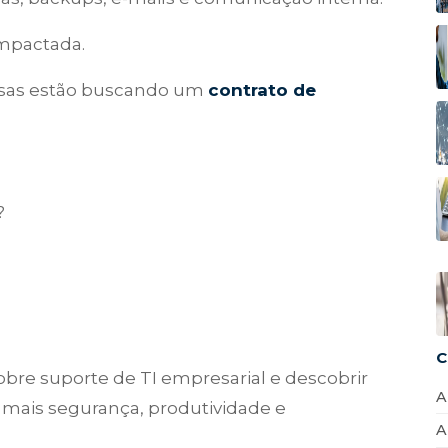
impactada.
esas estão buscando um
contrato de
?
C
obre suporte de TI empresarial e descobrir
A
mais segurança, produtividade e
A