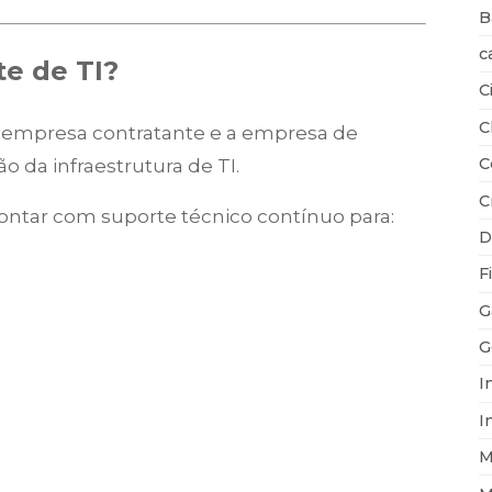
B
c
te de TI?
C
C
a empresa contratante e a empresa de
C
 da infraestrutura de TI.
C
 contar com suporte técnico contínuo para:
D
F
G
G
I
I
M