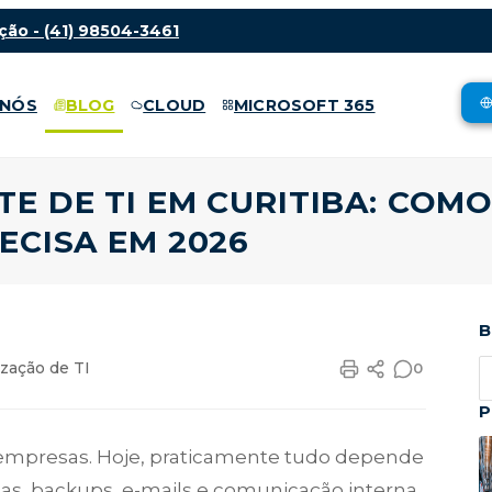
ção -
(41) 98504-3461
 NÓS
BLOG
CLOUD
MICROSOFT 365
E DE TI EM CURITIBA: COM
ECISA EM 2026
B
ização de TI
0
P
 empresas. Hoje, praticamente tudo depende
mas, backups, e-mails e comunicação interna.