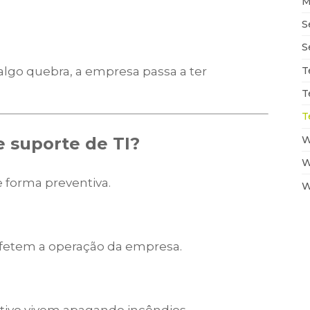
M
S
S
T
lgo quebra, a empresa passa a ter
T
T
W
 suporte de TI?
W
forma preventiva.
W
 afetem a operação da empresa.