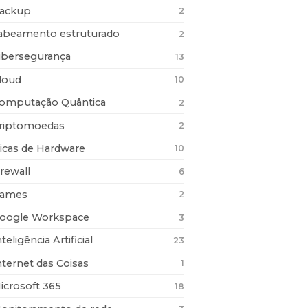
ackup
2
abeamento estruturado
2
ibersegurança
13
loud
10
omputação Quântica
2
riptomoedas
2
icas de Hardware
10
irewall
6
ames
2
oogle Workspace
3
nteligência Artificial
23
nternet das Coisas
1
icrosoft 365
18