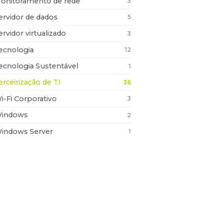
onitoramento de rede
3
ervidor de dados
5
ervidor virtualizado
3
ecnologia
12
ecnologia Sustentável
1
erceirização de TI
36
i-Fi Corporativo
3
indows
2
indows Server
1