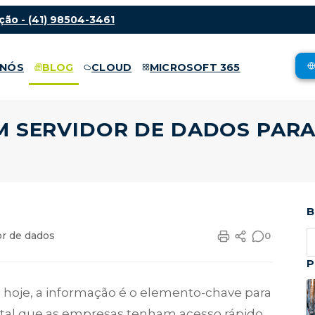
ção -
(41) 98504-3461
 NÓS
BLOG
CLOUD
MICROSOFT 365
M SERVIDOR DE DADOS PARA
B
or de dados
0
P
oje, a informação é o elemento-chave para
tal que as empresas tenham acesso rápido,