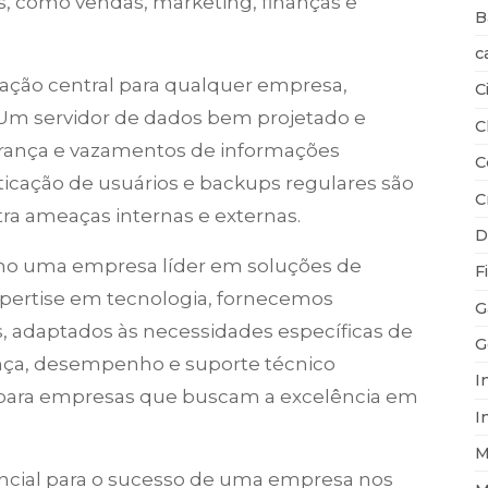
 como vendas, marketing, finanças e
B
c
ção central para qualquer empresa,
C
m servidor de dados bem projetado e
C
gurança e vazamentos de informações
C
nticação de usuários e backups regulares são
C
ra ameaças internas e externas.
D
como uma empresa líder em soluções de
F
xpertise em tecnologia, fornecemos
G
s, adaptados às necessidades específicas de
G
nça, desempenho e suporte técnico
I
eal para empresas que buscam a excelência em
I
M
encial para o sucesso de uma empresa nos