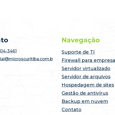
ato
Navegação
504-3461
Suporte de TI
ial@microscuritiba.com.b
Firewall para empres
Servidor virtualizado
Servidor de arquivos
Hospedagem de sites
Gestão de antivírus
Backup em nuvem
Contato