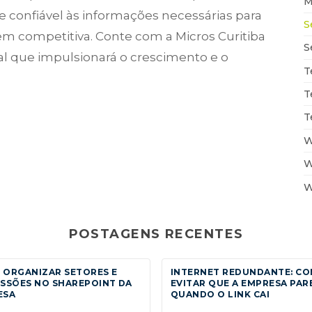
M
 e confiável às informações necessárias para
S
em competitiva. Conte com a Micros Curitiba
S
eal que impulsionará o crescimento e o
T
T
T
W
W
W
POSTAGENS RECENTES
 ORGANIZAR SETORES E
INTERNET REDUNDANTE: C
SSÕES NO SHAREPOINT DA
EVITAR QUE A EMPRESA PAR
ESA
QUANDO O LINK CAI