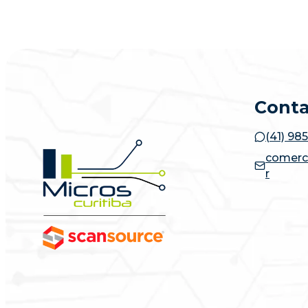
Cont
(41) 98
comerc
r