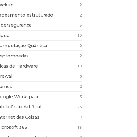
ackup
2
abeamento estruturado
2
ibersegurança
13
loud
10
omputação Quântica
2
riptomoedas
2
icas de Hardware
10
irewall
6
ames
2
oogle Workspace
3
nteligência Artificial
23
nternet das Coisas
1
icrosoft 365
18