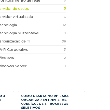
onitoramento de rede
3
ervidor de dados
5
ervidor virtualizado
3
ecnologia
12
ecnologia Sustentável
1
erceirização de TI
36
i-Fi Corporativo
3
indows
2
indows Server
1
OMO
COMO USAR IA NO RH PARA
E
ORGANIZAR ENTREVISTAS,
CURRÍCULOS E PROCESSOS
SELETIVOS