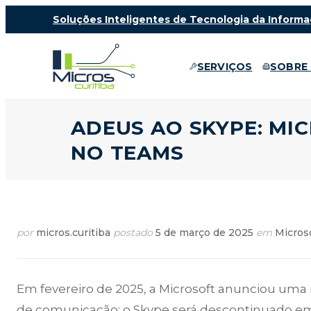
Soluções Inteligentes de Tecnologia da Informa
SERVIÇOS
SOBRE
ADEUS AO SKYPE: MI
NO TEAMS
por
micros.curitiba
postado
5 de março de 2025
em
Micros
Em fevereiro de 2025, a Microsoft anunciou uma
de comunicação: o Skype será descontinuado em 