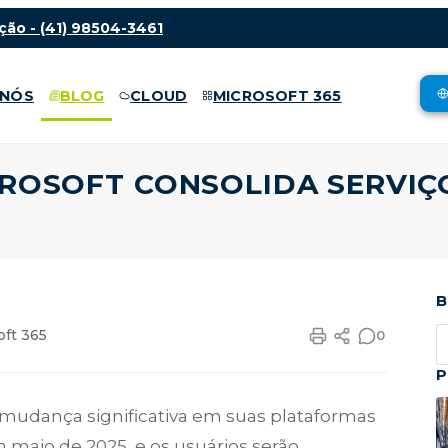
ção -
(41) 98504-3461
 NÓS
BLOG
CLOUD
MICROSOFT 365
CROSOFT CONSOLIDA SERVI
B
oft 365
0
P
 mudança significativa em suas plataformas
maio de 2025, e os usuários serão