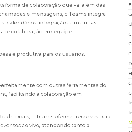
B
taforma de colaboração que vai além das
e chamadas e mensagens, o Teams integra
c
, calendários, integração com outras
C
os de colaboração em equipe.
C
C
esa e produtiva para os usuários.
C
D
F
G
 perfeitamente com outras ferramentas do
G
nt, facilitando a colaboração em
I
I
radicionais, o Teams oferece recursos para
M
e eventos ao vivo, atendendo tanto a