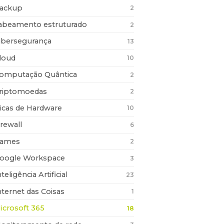
ackup
2
abeamento estruturado
2
ibersegurança
13
loud
10
omputação Quântica
2
riptomoedas
2
icas de Hardware
10
irewall
6
ames
2
oogle Workspace
3
nteligência Artificial
23
nternet das Coisas
1
icrosoft 365
18