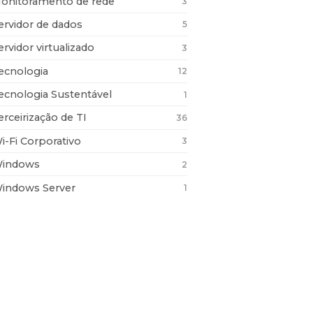
onitoramento de rede
3
ervidor de dados
5
ervidor virtualizado
3
ecnologia
12
ecnologia Sustentável
1
erceirização de TI
36
i-Fi Corporativo
3
indows
2
indows Server
1