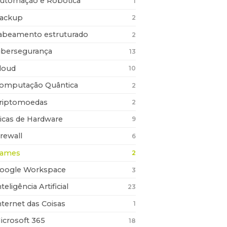
utomação e Robótica
1
ackup
2
abeamento estruturado
2
ibersegurança
13
loud
10
omputação Quântica
2
riptomoedas
2
icas de Hardware
9
irewall
6
ames
2
oogle Workspace
3
nteligência Artificial
23
nternet das Coisas
1
icrosoft 365
18