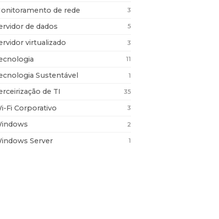
onitoramento de rede
3
ervidor de dados
5
ervidor virtualizado
3
ecnologia
11
ecnologia Sustentável
1
erceirização de TI
35
i-Fi Corporativo
3
indows
2
indows Server
1