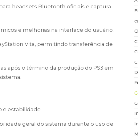
A
ra headsets Bluetooth oficiais e captura
B
c
icos e melhorias na interface do usuário.
C
C
yStation Vita, permitindo transferência de
C
C
icas após o término da produção do PS3 em
D
sistema.
F
G
G
e estabilidade:
I
bilidade geral do sistema durante o uso de
I
M