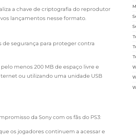
M
liza a chave de criptografia do reprodutor
S
ovos lançamentos nesse formato.
S
T
es de segurança para proteger contra
T
T
er pelo menos 200 MB de espaço livre e
W
nternet ou utilizando uma unidade USB
W
W
ompromisso da Sony com os fãs do PS3:
que os jogadores continuem a acessar e