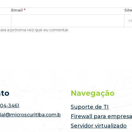
Email
*
Sit
para a próxima vez que eu comentar.
ato
Navegação
504-3461
Suporte de TI
ial@microscuritiba.com.b
Firewall para empres
Servidor virtualizado