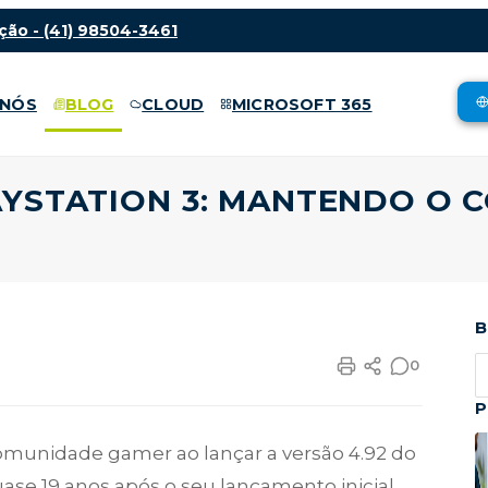
ção -
(41) 98504-3461
 NÓS
BLOG
CLOUD
MICROSOFT 365
YSTATION 3: MANTENDO O 
B
0
P
omunidade gamer ao lançar a versão 4.92 do
uase 19 anos após o seu lançamento inicial