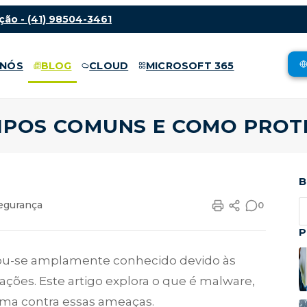
ção -
(41) 98504-3461
 NÓS
BLOG
CLOUD
MICROSOFT 365
TIPOS COMUNS E COMO PROT
B
egurança
0
P
nou-se amplamente conhecido devido às
ções. Este artigo explora o que é malware,
ema contra essas ameaças.