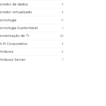
ervidor de dados
5
ervidor virtualizado
3
ecnologia
11
ecnologia Sustentável
1
erceirização de TI
35
i-Fi Corporativo
3
indows
2
indows Server
1