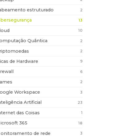
abeamento estruturado
2
ibersegurança
13
loud
10
omputação Quântica
2
riptomoedas
2
icas de Hardware
9
irewall
6
ames
2
oogle Workspace
3
nteligência Artificial
23
nternet das Coisas
1
icrosoft 365
18
onitoramento de rede
3