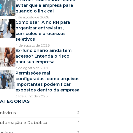
evitar que a empresa pare
quando o link cai
5 de agosto de 2026
Como usar IA no RH para
organizar entrevistas,
currículos e processos
seletivos
4 de agosto de 2026
Ex-funcionário ainda tem
acesso? Entenda o risco
para sua empresa
3 de agosto de 2026
Permissões mal
configuradas: como arquivos
importantes podem ficar
expostos dentro da empresa
31 de julho de 2026
ATEGORIAS
ntivírus
2
utomação e Robótica
1
ackup
2