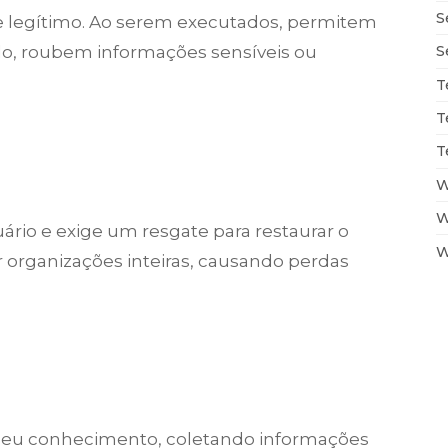
S
e legítimo. Ao serem executados, permitem
do, roubem informações sensíveis ou
S
T
T
T
W
W
ário e exige um resgate para restaurar o
W
organizações inteiras, causando perdas
 seu conhecimento, coletando informações