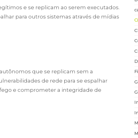
egítimos e se replicam ao serem executados.
c
lhar para outros sistemas através de mídias
C
C
C
C
D
 autônomos que se replicam sem a
F
lnerabilidades de rede para se espalhar
G
fego e comprometer a integridade de
G
I
I
M
M