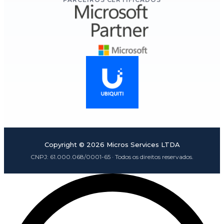
Copyright ©
2026
Micros Services LTDA
CNPJ:
61.000.068/0001-65
· Todos os direitos reservados.