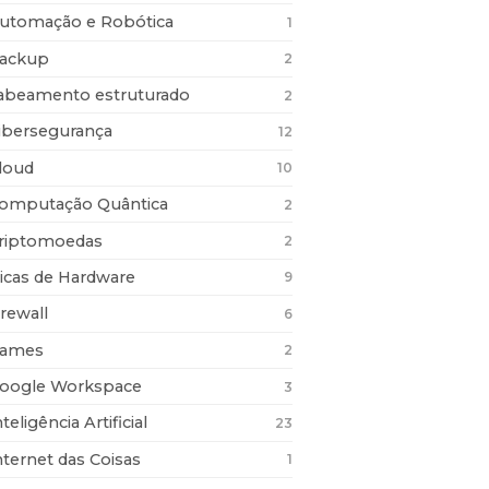
utomação e Robótica
1
ackup
2
abeamento estruturado
2
ibersegurança
12
loud
10
omputação Quântica
2
riptomoedas
2
icas de Hardware
9
irewall
6
ames
2
oogle Workspace
3
nteligência Artificial
23
nternet das Coisas
1