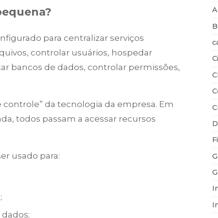
A
 pequena?
B
igurado para centralizar serviços
c
uivos, controlar usuários, hospedar
C
tar bancos de dados, controlar permissões,
C
C
de controle” da tecnologia da empresa. Em
C
ada, todos passam a acessar recursos
D
F
er usado para:
G
G
I
;
I
 dados;