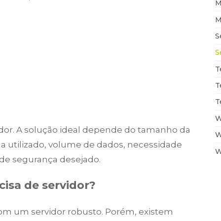
M
M
S
S
T
T
T
W
dor. A solução ideal depende do tamanho da
W
a utilizado, volume de dados, necessidade
W
 de segurança desejado.
sa de servidor?
m um servidor robusto. Porém, existem