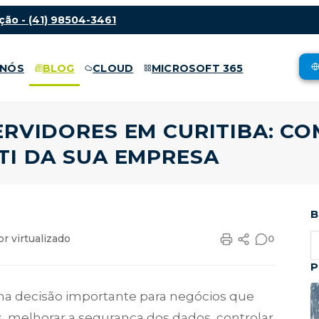
ção -
(41) 98504-3461
 NÓS
BLOG
CLOUD
MICROSOFT 365
ERVIDORES EM CURITIBA: C
TI DA SUA EMPRESA
B
or virtualizado
0
P
a decisão importante para negócios que
s, melhorar a segurança dos dados, controlar