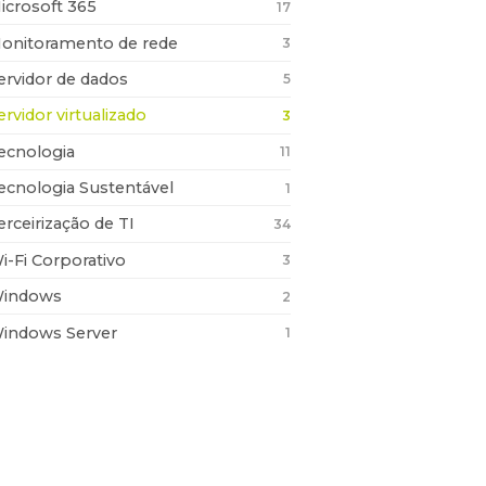
icrosoft 365
17
onitoramento de rede
3
ervidor de dados
5
ervidor virtualizado
3
ecnologia
11
ecnologia Sustentável
1
erceirização de TI
34
i-Fi Corporativo
3
indows
2
indows Server
1